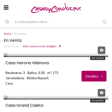
Inicio
En venta
En Venta
USD
Ordenar por:
Más nuevo a más antigüo
$397,000
EN VENTA
Casa Verona Vilanova
Recámaras: 3
Baños: 3.00
m²: 175
Detalles
Jarretaderas - Riviera Nayarit
Casa
USD
$258,000
EN VENTA
Casa Grand Caleta