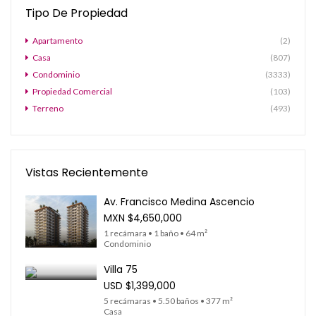
Tipo De Propiedad
Apartamento
(2)
Casa
(807)
Condominio
(3333)
Propiedad Comercial
(103)
Terreno
(493)
Vistas Recientemente
Av. Francisco Medina Ascencio
MXN
$4,650,000
1 recámara • 1 baño • 64 m²
Condominio
Villa 75
USD
$1,399,000
5 recámaras • 5.50 baños • 377 m²
Casa