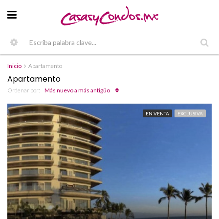
Inicio
Apartamento
Apartamento
Ordenar por:
Más nuevo a más antigüo
EN VENTA
EXCLUSIVA