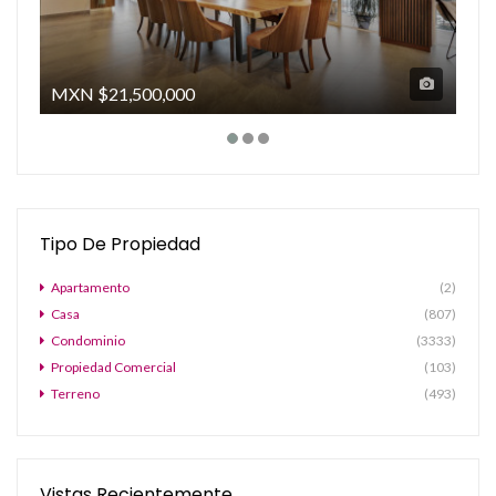
MXN
$21,500,000
MX
Tipo De Propiedad
Apartamento
(2)
Casa
(807)
Condominio
(3333)
Propiedad Comercial
(103)
Terreno
(493)
Vistas Recientemente