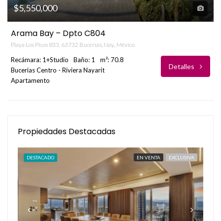
$5,550,000
Arama Bay – Dpto C804
Playa Los Picos 833, 63732 Bucerías, Nay., México
Recámara: 1+Studio
Baño: 1
m²: 70.8
Detalles
Bucerias Centro - Riviera Nayarit
Apartamento
Propiedades Destacadas
DESTACADO
EN VENTA
EXCLUSIVA
DE