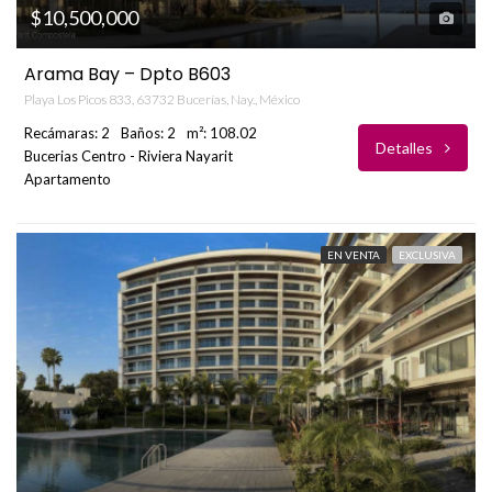
$10,500,000
Arama Bay – Dpto B603
Playa Los Picos 833, 63732 Bucerías, Nay., México
Recámaras: 2
Baños: 2
m²: 108.02
Detalles
Bucerias Centro - Riviera Nayarit
Apartamento
EN VENTA
EXCLUSIVA