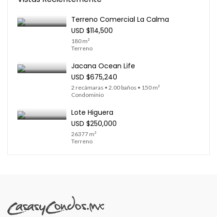
Terreno Comercial La Calma
USD
$114,500
180 m²
Terreno
Jacana Ocean Life
USD
$675,240
2 recámaras • 2.00 baños • 150 m²
Condominio
Lote Higuera
USD
$250,000
26377 m²
Terreno