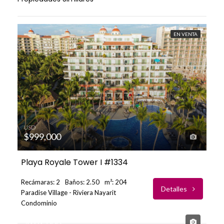
EN VENTA
USD
$999,000
Playa Royale Tower I #1334
Recámaras: 2
Baños: 2.50
m²: 204
Detalles
Paradise Village - Riviera Nayarit
Condominio
USD
$262,000