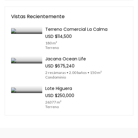
Vistas Recientemente
Terreno Comercial La Calma
USD
$114,500
180 m²
Terreno
Jacana Ocean Life
USD
$675,240
2 recámaras • 2.00 baños • 150 m²
Condominio
Lote Higuera
USD
$250,000
26377 m²
Terreno