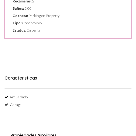
Recámaras:
2
Baños:
2.00
Cochera:
Parking on Property
Tipo:
Condominio
Estatus:
En venta
Caracteristicas
Amueblado
Garage
Propiedades Similares