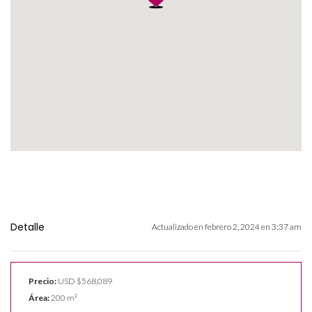
Detalle
Actualizado en febrero 2, 2024 en 3:37 am
Precio:
USD
$568,089
Área:
200 m²