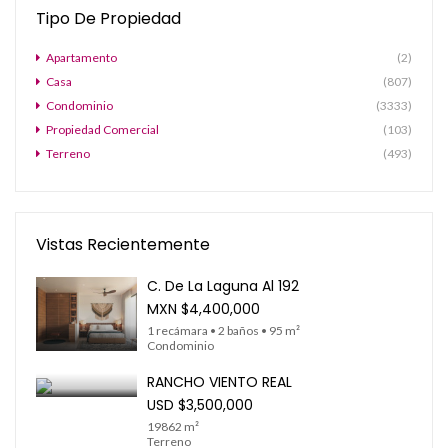
Tipo De Propiedad
Apartamento
(2)
Casa
(807)
Condominio
(3333)
Propiedad Comercial
(103)
Terreno
(493)
Vistas Recientemente
C. De La Laguna Al 192
MXN
$4,400,000
1 recámara • 2 baños • 95 m²
Condominio
RANCHO VIENTO REAL
USD
$3,500,000
19862 m²
Terreno