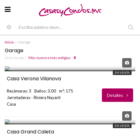
Inicio
Garage
Garage
USD
Ordenar por:
Más nuevo a más antigüo
$397,000
EN VENTA
Casa Verona Vilanova
Recámaras: 3
Baños: 3.00
m²: 175
Detalles
Jarretaderas - Riviera Nayarit
Casa
USD
$258,000
EN VENTA
Casa Grand Caleta